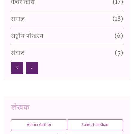
कवर स्टोरी
वै
(1)
(17)
समाज
प
(1)
(18)
राष्ट्रीय परिदृश्य
स्
(1)
(6)
संवाद
सा
(5)
लेखक
Admin Author
Saheefah Khan