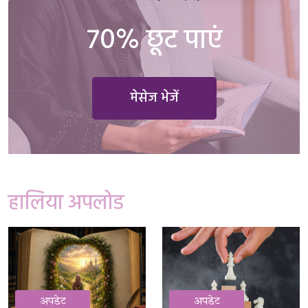
70% छूट पाएं
मेसेज भेजें
हालिया अपलोड
अपडेट
अपडेट