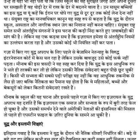
उन्हें तो यही भी नहीं पता था कि जिस स्कूल को वह सुरक्षित जगह और अपना दूसरा 
घर समझती हैं वह थोड़ी देर में राख के ढेर में बदलने वाला है। उन मासूम बच्चियों 
का इस युद्ध या यूं कहें कि ईरान पर थोपे गए युद्ध से दूर दूर तक कोई लेना देना नहीं 
था। संयुक्त राष्ट्र का मानवाधिकार कानून यह स्पष्ट रुप से कहता है कि युद्ध के दौरान 
स्कूल, अस्पताल और नागरिक स्थान जंग का निशाना नहीं बनना चाहिए। संयुक्त राष्ट्र 
समेत सभी अंतर्राष्ट्रीय संगठनों ने इस घटना की कड़ी निंदा करते हुए जवाबदेही की 
मांग की है। लेकिन यह एक कड़वा सच है कि इज़रायल हमेशा से अंतर्राष्ट्रीय नियमों 
का उल्लंघन करता रहा है और उसको कोई भी नियंत्रित नहीं कर पाता।
गज़ा में किए गए युद्ध अपराध के लिए पहले से बेजामिन नेतन्याहू के विरुद्ध 
इंटरनेशनल कोर्ट में केस चल रहा है लेकिन उसके बावजूद उसे कोई फर्क नहीं 
पड़ता। मीनाब की इस त्रासदी ने यह स्पष्ट कर दिया है कि युद्ध के इस आधुनिक रुप 
ने भले ही तरक्की कर ली हो लेकिन उसकी नैतिक संवेदनाएं बहुत पीछे छूट चुकी 
हैं। किसी भी सभ्यता की सबसे पड़ी परीक्षा यह नहीं कि वह आधुनिक तकनीक से 
लैस हो जाए बल्कि नैतिकता का पैमाना यह होता है कि वे महिलाओं, बच्चों और 
बेकसूरों को लेकर कितनी संवेदनाएं रखते हैं। 
मीनाब के स्कूल की यह घटना और इससे पहले गज़ा में किए गए इज़रायल के युद्ध 
अपराध यह दर्शाते हैं कि इज़रायल एक समाज और सभ्यता के रुप में बुरी तरह फेल 
हो चुका है और उसको समर्थन देने वाले अमेरिकी नेताओं की इंसानियत की मिसाल 
तो पहले ही एपस्टीन फाइल के ज़रिए दुनिया के सामने आ चुकी है। 
युद्ध और इस्लामी शिक्षाएं
इतिहास गवाह है कि इस्लाम ने युद्ध के दौरान भी नैतिक सीमाएँ निर्धारित कीं।
बड़े से 
बड़े युद्ध हुए लेकिन कभी इस तरह की हैवानियत का कहीं सबूत नहीं मिलता। फतह 