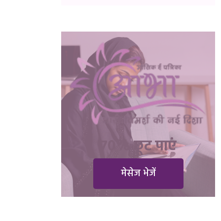
70% छूट पाएं
मेसेज भेजें