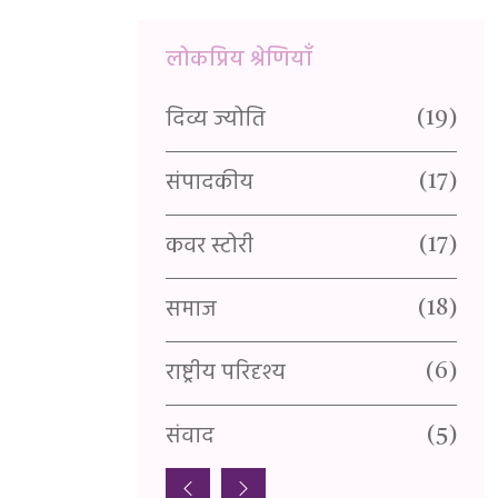
लोकप्रिय श्रेणियाँ
दिव्य ज्योति
यु
(1)
(19)
संपादकीय
र
(3)
(17)
कवर स्टोरी
वै
(1)
(17)
समाज
प
(1)
(18)
राष्ट्रीय परिदृश्य
स्
(1)
(6)
संवाद
सा
(5)