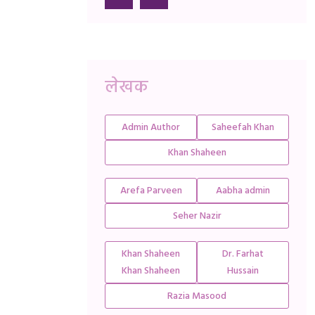
लेखक
Admin Author
Saheefah Khan
Khan Shaheen
Arefa Parveen
Aabha admin
Seher Nazir
Khan Shaheen
Dr. Farhat
Khan Shaheen
Hussain
Razia Masood