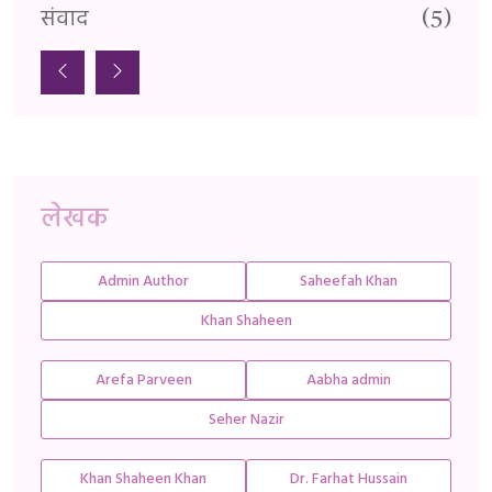
संवाद
सा
(5)
लेखक
Admin Author
Saheefah Khan
Khan Shaheen
Arefa Parveen
Aabha admin
Seher Nazir
Khan Shaheen Khan
Dr. Farhat Hussain