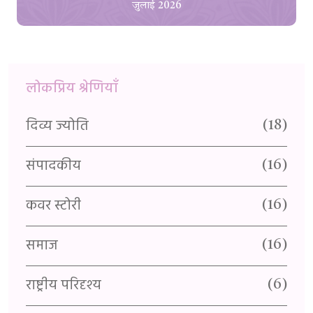
जुलाई 2026
लोकप्रिय श्रेणियाँ
दिव्य ज्योति
यु
(1)
(18)
संपादकीय
र
2)
(16)
कवर स्टोरी
वै
(1)
(16)
समाज
प
(16)
राष्ट्रीय परिदृश्य
स्
(6)