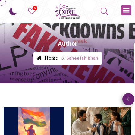
0
Author
Saheefah Khan
Home