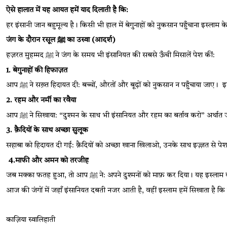
ऐसे हालात में यह आयत हमें याद दिलाती है कि:
हर इंसानी जान बहुमूल्य है। किसी भी हाल में बेगुनाहों को नुकसान पहुँचाना इस्लाम 
जंग के दौरान रसूल 
ﷺ
 का उस्वा (आदर्श)
हज़रत मुहम्मद
 ﷺ
 ने जंग के समय भी इंसानियत की सबसे ऊँची मिसालें पेश कीं:
1. 
बेगुनाहों की हिफाज़त
आप 
ﷺ
 ने सख़्त हिदायत दी: बच्चों
, 
औरतों और बूढ़ों को नुकसान न पहुँचाया जाए। 
इ
2. 
रहम और नर्मी का रवैया
आप 
ﷺ
 ने सिखाया: 
“
दुश्मन के साथ भी इंसानियत और रहम का बर्ताव करो
” 
अर्थात 
3. 
क़ैदियों के साथ अच्छा सुलूक
सहाबा को हिदायत दी गई: क़ैदियों को अच्छा खाना खिलाओ, उनके साथ इज़्ज़त से पेश 
4.माफी और अमन को तरजीह
जब मक्का फतह हुआ
, 
तो आप 
ﷺ
 ने: अपने दुश्मनों को माफ़ कर दिया। यह इस्लाम
आज की जंगों में जहाँ इंसानियत दबती नजर आती है
,
 वहीं इस्लाम हमें सिखाता ह
काज़िया स्वालिहाती