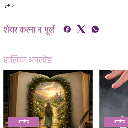
गुजरात
शेयर करना न भूलें
हालिया अपलोड
अपडेट
अपडेट