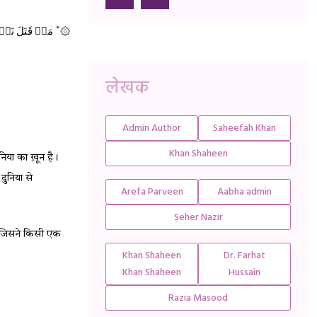
 مَنۡ قَتَلَ نَفۡسًۢا بِغَيۡرِ نَفۡسٍ اَوۡ فَسَادٍ فِى الۡاَرۡضِ فَكَاَنَّمَا قَتَلَ النَّاسَ جَمِيۡعًا ؕ وَمَنۡ اَحۡيَاهَا فَكَاَنَّمَاۤ اَحۡيَا النَّاسَ جَمِيۡعًا ‌ؕ  ۞
लेखक
Admin Author
Saheefah Khan
Khan Shaheen
निया का ख़ून है।
दुनिया से 
Arefa Parveen
Aabha admin
Seher Nazir
 जिसने किसी एक 
Khan Shaheen
Dr. Farhat
Khan Shaheen
Hussain
Razia Masood