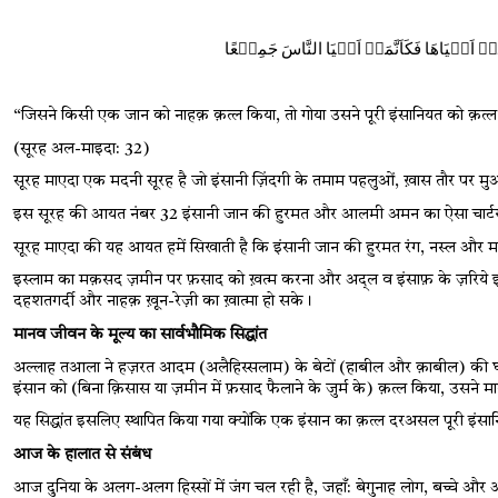
“
जिसने किसी एक जान को नाहक़ क़त्ल किया
, 
तो गोया उसने पूरी इंसानियत को क़त्
(
सूरह अल-माइदा: 
32)
सूरह माएदा एक मदनी सूरह है जो इंसानी ज़िंदगी के तमाम पहलुओं
, 
ख़ास तौर पर म
इस सूरह की आयत नंबर 
32
 इंसानी जान की हुरमत और आलमी अमन का ऐसा चार्टर
सूरह माएदा की यह आयत हमें सिखाती है कि इंसानी जान की हुरमत रंग
, 
नस्ल और मज
इस्लाम का मक़सद ज़मीन पर फ़साद को ख़त्म करना और अद्ल व इंसाफ़ के ज़रिये इं
दहशतगर्दी और नाहक़ ख़ून-रेज़ी का ख़ात्मा हो सके।
मानव जीवन के मूल्य का सार्वभौमिक सिद्धांत
अल्लाह तआला ने हज़रत आदम (अलैहिस्सलाम) के बेटों (हाबील और क़ाबील) की घटन
इंसान को (बिना क़िसास या ज़मीन में फ़साद फैलाने के जुर्म के) क़त्ल किया
, 
उसने मा
यह सिद्धांत इसलिए स्थापित किया गया क्योंकि एक इंसान का क़त्ल दरअसल पूरी इंसान
आज के हालात से संबंध
आज दुनिया के अलग-अलग हिस्सों में जंग चल रही है
, 
जहाँ: बेगुनाह लोग
, 
बच्चे और और