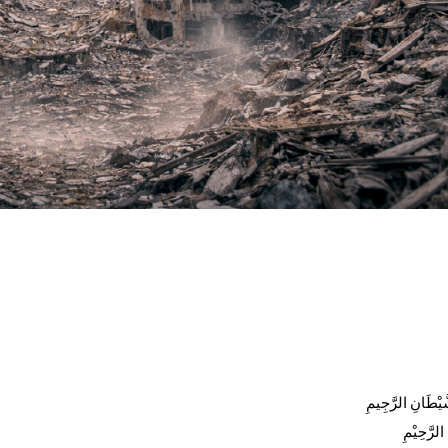
रमज़ान विशेष
लाइफस्टाइल
चहकता बचपन
कहानी
बोलती तस्वीर
َّيْطَانِ الرَّجِيمِ
الرَّحِيْمِ