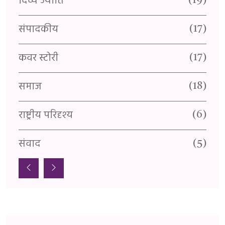
दिव्य ज्योति
यु
(1)
(19)
संपादकीय
र
3)
(17)
कवर स्टोरी
वै
(1)
(17)
समाज
प
(1)
(18)
राष्ट्रीय परिदृश्य
स्
(1)
(6)
संवाद
सा
(5)