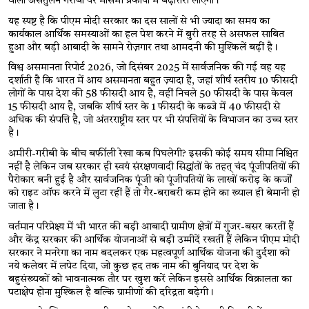
वाला असंतुलन गरीबों पर मौसमी प्रकोपों में बढ़ोत्तरी लाएगा।
यह स्पष्ट है कि पीएम मोदी सरकार का दस सालों से भी ज्यादा का समय का 
कार्यकाल आर्थिक समस्याओं का हल पेश करने में बुरी तरह से असफल साबित 
हुआ और बड़ी आबादी के सामने रोज़गार तथा आमदनी की मुश्किलें बढ़ीं है। 
विश्व असमानता रिपोर्ट 2026, जो दिसंबर 2025 में सार्वजनिक की गई वह यह 
दर्शाती है कि भारत में आय असमानता बहुत ज़्यादा है, जहां शीर्ष स्तरीय 10 फीसदी 
लोगों के पास देश की 58 फीसदी आय है, वहीं निचले 50 फीसदी के पास केवल 
15 फीसदी आय है, जबकि शीर्ष स्तर के 1 फीसदी के कब्जे में 40 फीसदी से 
अधिक की संपत्ति है, जो अंतरराष्ट्रीय स्तर पर भी संपत्तियों के विभाजन का उच्च स्तर 
है।  
अमीरी-गरीबी के बीच बर्फीली रेखा कब पिघलेगी? इसकी कोई समय सीमा निश्चित 
नहीं है लेकिन जब सरकार ही स्वयं संरक्षणवादी सिद्धांतों के तहत् चंद पूंजीपतियों की 
पैरोकार बनी हुई है और सार्वजनिक पूंजी को पूंजीपतियों के लाखों करोड़ के कर्जों 
को राइट ऑफ करने में लुटा रहीं हैं तो गैर-बराबरी कम होने का ख्याल ही बेमानी हो 
जाता है।
वर्तमान परिप्रेक्ष्य में भी भारत की बड़ी आबादी ग्रामीण क्षेत्रों में गुजर-बसर करतीं हैं 
और केंद्र सरकार की आर्थिक योजनाओं से बड़ी उम्मीदें रखतीं हैं लेकिन पीएम मोदी 
सरकार ने मनरेगा का नाम बदलकर एक महत्वपूर्ण आर्थिक योजना की दुर्दशा को 
नये कलेवर में लपेट दिया, जो कुछ हद तक नाम की बुनियाद पर देश के 
बहुसंख्यकों को भावनात्मक तौर पर खुश करें लेकिन इससे आर्थिक विक्रालता का 
पटाक्षेप होना मुश्किल है बल्कि ग्रामीणों की दरिद्रता बढ़ेगी। 