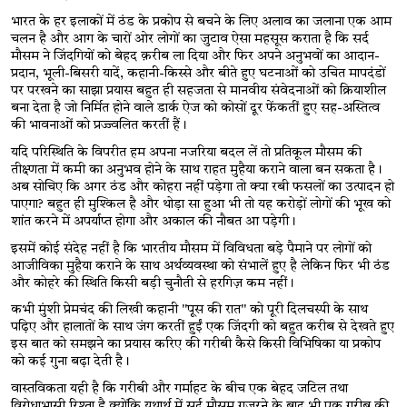
भारत के हर इलाकों में ठंड के प्रकोप से बचने के लिए अलाव का जलाना एक आम 
चलन है और आग के चारों ओर लोगों का जुटाव ऐसा महसूस कराता है कि सर्द 
मौसम ने जिंदगियों को बेहद क़रीब ला दिया और फिर अपने अनुभवों का आदान-
प्रदान, भूली-बिसरी यादें, कहानी-किस्से और बीते हुए घटनाओं को उचित मापदंडों 
पर परखने का साझा प्रयास बहुत ही सहजता से मानवीय संवेदनाओं को क्रियाशील 
बना देता है जो निर्मित होने वाले डार्क ऐज को कोसों दूर फेंकतीं हुए सह-अस्तित्व 
की भावनाओं को प्रज्ज्वलित करतीं हैं।
यदि परिस्थिति के विपरीत हम अपना नजरिया बदल लें तो प्रतिकूल मौसम की 
तीक्ष्णता में कमी का अनुभव होने के साथ राहत मुहैया कराने वाला बन सकता है। 
अब सोचिए कि अगर ठंड और कोहरा नहीं पड़ेगा तो क्या रबी फसलों का उत्पादन हो 
पाएगा? बहुत ही मुश्किल है और थोड़ा सा हुआ भी तो यह करोड़ों लोगों की भूख को 
शांत करने में अपर्याप्त होगा और अकाल की नौबत आ पड़ेगी। 
इसमें कोई संदेह नहीं है कि भारतीय मौसम में विविधता बड़े पैमाने पर लोगों को 
आजीविका मुहैया कराने के साथ अर्थव्यवस्था को संभालें हुए है लेकिन फिर भी ठंड 
और कोहरे की स्थिति किसी बड़ी चुनौती से हरगिज़ कम नहीं। 
कभी मुंशी प्रेमचंद की लिखी कहानी "पूस की रात" को पूरी दिलचस्पी के साथ 
पढ़िए और हालातों के साथ जंग करतीं हुईं एक जिंदगी को बहुत करीब से देखते हुए 
इस बात को समझने का प्रयास करिए की गरीबी कैसे किसी विभिषिका या प्रकोप 
को कई गुना बढ़ा देती है। 
वास्तविकता यही है कि गरीबी और गर्माहट के बीच एक बेहद जटिल तथा 
विरोधाभासी रिश्ता है क्योंकि यथार्थ में सर्द मौसम गुजरने के बाद भी एक ग़रीब की 