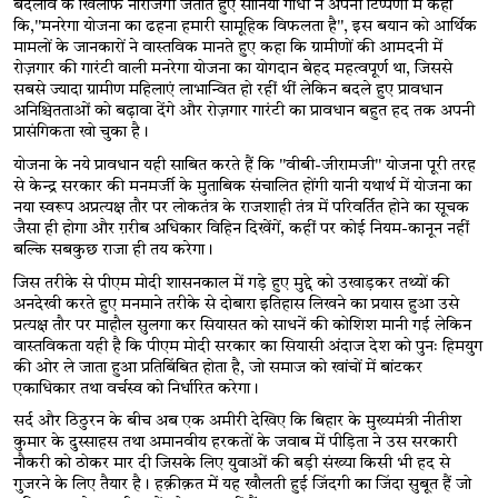
बदलाव के खिलाफ नाराजगी जताते हुए सोनिया गांधी ने अपनी टिप्पणी में कहा 
कि,"मनरेगा योजना का ढहना हमारी सामूहिक विफलता है", इस बयान को आर्थिक 
मामलों के जानकारों ने वास्तविक मानते हुए कहा कि ग्रामीणों की आमदनी में 
रोज़गार की गारंटी वाली मनरेगा योजना का योगदान बेहद महत्वपूर्ण था, जिससे 
सबसे ज्यादा ग्रामीण महिलाएं लाभान्वित हो रहीं थीं लेकिन बदले हुए प्रावधान 
अनिश्चितताओं को बढ़ावा देंगे और रोज़गार गारंटी का प्रावधान बहुत हद तक अपनी 
प्रासंगिकता खो चुका है। 
योजना के नये प्रावधान यही साबित करते हैं कि "वीबी-जीरामजी" योजना पूरी तरह 
से केन्द्र सरकार की मनमर्जी के मुताबिक संचालित होंगी यानी यथार्थ में योजना का 
नया स्वरूप अप्रत्यक्ष तौर पर लोकतंत्र के राजशाही तंत्र में परिवर्तित होने का सूचक 
जैसा ही होगा और ग़रीब अधिकार विहिन दिखेंगें, कहीं पर कोई नियम-कानून नहीं 
बल्कि सबकुछ राजा ही तय करेगा। 
जिस तरीके से पीएम मोदी शासनकाल में गड़े हुए मुद्दे को उखाड़कर तथ्यों की 
अनदेखी करते हुए मनमाने तरीके से दोबारा इतिहास लिखने का प्रयास हुआ उसे 
प्रत्यक्ष तौर पर माहौल सुलगा कर सियासत को साधनें की कोशिश मानी गई लेकिन 
वास्तविकता यही है कि पीएम मोदी सरकार का सियासी अंदाज देश को पुनः हिमयुग 
की ओर ले जाता हुआ प्रतिबिंबित होता है, जो समाज को खांचों में बांटकर 
एकाधिकार तथा वर्चस्व को निर्धारित करेगा।
सर्द और ठिठुरन के बीच अब एक अमीरी देखिए कि बिहार के मुख्यमंत्री नीतीश 
कुमार के दुस्साहस तथा अमानवीय हरकतों के जवाब में पीड़िता ने उस सरकारी 
नौकरी को ठोकर मार दी जिसके लिए युवाओं की बड़ी संख्या किसी भी हद से 
गुजरने के लिए तैयार है। हक़ीक़त में यह खौलती हुई जिंदगी का जिंदा सुबूत हैं जो 