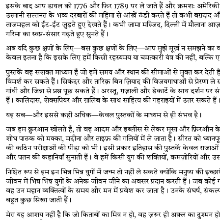
इसके बाद आप डायल को 1776 और फिर 1789 पर ले जाते हैं और क्रमशः अमेरिकी और फ
उस्मानी सल्तनत के भव्य दरबारों की महिमा से आंखें ठंडी करते हैं तो कभी बग़दाद औ
ताजमहल को ईंट-ईंट जुड़ते हुए देखते हैं।‌ कभी जामा मस्जिद, दिल्ली में मौलाना
गरिमा का स्वप्न-संसार गढ़ते हुए सुनते हैं।
अब यदि कुछ क्षणों के लिए—बस कुछ क्षणों के लिए—आप मुझे मूर्ख न समझने का वचन द
केवल इतना है कि इसके लिए हमें किसी रहस्यमय या चमत्कारी यंत्र की नहीं, बल्कि ए
पुस्तकें वह सशक्त माध्यम हैं जो हमें समय और स्थान की सीमाओं से मुक्त कर देती 
विमर्श कर सकते हैं। सिकंदर और तारिक़ बिन ज़ियाद की विजयगाथाओं से प्रेरणा ल
गांधी और जिन्ना से प्रश्न पूछ सकते हैं। अरस्तू, ग़ज़ाली और डेकार्टे के साथ दर्श
हैं। कालिदास, शेक्सपियर और ग़ालिब के साथ साहित्य की गहराइयों में उतर सकते हैं
यह सब—और इससे कहीं अधिक—केवल पुस्तकों के माध्यम से ही संभव है।
जब हम क़ुरआन खोलते हैं, तो वह आदम और इब्लीस से लेकर मूसा और फ़िरऔन के प्रतिद
शोध पाठक को मक्का, मदीना और ताइफ़ की गलियों में ले जाता है। सीरत को ध्यानप
की कठिन परीक्षाओं की पीड़ा को भी। इसी प्रकार इतिहास की पुस्तकें केवल राजाओं की जन्
और पतन की कहानियाँ सुनाती हैं। वे हमें किसी युग की शक्तियों, कमज़ोरियों और 
निश्चित रूप से हम इन भिन्न भिन्न युगों में जन्म तो नहीं ले सकते क्योंकि मनुष्य की 
जीवन में भिन्न भिन्न युगों के अनेक जीवन जीने का अवसर प्रदान करती हैं। जब कोई गा
वह उन महान व्यक्तित्वों के समय और मन में प्रवेश कर जाता है। उनके संघर्ष,
बहुत कुछ सिखा जाती हैं।
मेरा यह आशय नहीं है कि जो किताबों का मित्र न हो, वह ज़रूर ही अक़्ल का दुश्मन होगा।