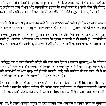
्रांसीसी क्रांतियों के युग का अनुभव करते हैं। फिर डायल को विभिन्न कालखंडों पर 
र क़ुर्तबा के ज्ञान-वैभव और सांस्कृतिक उत्कर्ष के साक्षी बनते हैं। कभी चीन की दीव
 आज़ाद की ओजस्वी ललकार तो कभी वाशिंगटन डीसी में मार्टिन लूथर किंग जूनियर को स
ें तो मैं ज़रा साहस जुटा कर कहूँ कि यह असंभव-सी प्रतीत होती समय-यात्रा वास्तव 
क अत्यंत साधारण-सी वस्तु की आवश्यकता है। जी हाँ—मैं पुस्तकों की ही बात कर रहा ह
हैं। एक पुस्तक खोलते ही हम सुल्तान मोहम्मद फ़ातेह और नेपोलियन के साथ उनकी युद्धन
े सकते हैं। अशोक, ऑगस्टस और अकबर के दरबार में उपस्थित हो सकते हैं। राजनीति पर
न पर संवाद कर सकते हैं। आर्यभट, अलख़्वारिज़्मी और फ़िबोनाची के साथ गणित के रहस्यों
।
्वंद्व तक न जाने कितनी सदियों की यात्रा करा देता है। हज़रत मुहम्मद
ﷺ
के जीवन 
ूर्वक पढ़ने वाला बद्र और मक्का की विजय की उल्लासपूर्ण घड़ियों को महसूस करता ह
म-तिथियाँ और मृत्यु-वर्ष ही नहीं बतातीं। यदि उन्हें गंभीरता से पढ़ा जाए, तो वे साम्र
उसके विकास तथा पतन के कारणों से परिचित कराती हैं।
इच्छाएँ भले ही अनगिनत हों परन्तु उसे इस संसार में जीवन केवल एक ही मिला है। लेकिन पुस
ंधी की “सत्य के प्रयोग”, मंडेला की “लॉन्ग वॉक टू फ़्रीडम”, या मैल्कम एक्स की आत्मक
 संकल्प और सफलताएँ पाठक की अपनी चेतना का हिस्सा बन जाती हैं। उनके भय, संशय 
 हाँ, मैं इतना अवश्य कहूँगा कि ऐसा व्यक्ति जाने-अनजाने में मानव प्रगति के बुनियादी सि