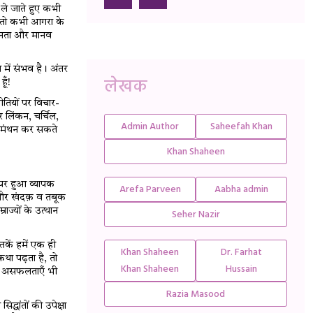
ले जाते हुए कभी
ार तो कभी आगरा के
मानता और मानव
में संभव है। अंतर
लेखक
ूँ!
ीतियों पर विचार-
 लिंकन, चर्चिल,
Admin Author
Saheefah Khan
 पर मंथन कर सकते
Khan Shaheen
पर हुआ व्यापक
Arefa Parveen
Aabha admin
ै और खंदक़ व तबूक
ाज्यों के उत्थान
Seher Nazir
्तकें हमें एक ही
Khan Shaheen
Dr. Farhat
था पढ़ता है, तो
Khan Shaheen
Hussain
और असफलताएँ भी
Razia Masood
द्धांतों की उपेक्षा