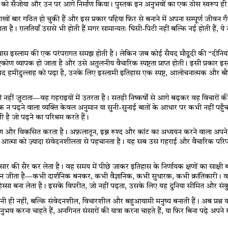
वों को सँजोया और उन पर आगे निर्माण किया। पुस्तक इन अनुभवों का एक ठोस स्वरूप ही
खों बार गठित हो चुकी हैं और इस प्रकार पहिया फिर से बनाने में अपना सम्पूर्ण जीवन गँ
 है। ग़लतियाँ उससे भी होती हैं मगर सामान्यतः घिसी-पिटी नहीं बल्कि नई होती हैं, ये
के पास इस्लाम की एक परंपरागत समझ होती है। लेकिन जब कोई सैयद मौदूदी की “दीनिय
ष्टिकोण व्यापक हो जाता है और उसे अतुलनीय वैचारिक स्पष्टता प्राप्त होती। इसी प्रकार 
म्मद हमीदुल्लाह को पढ़ा है, उनके लिए इस्लामी इतिहास एक स्पष्ट, आलोचनात्मक और ब
ीं जुटाता—वह गहराइयों में उतरता है। सतही निष्कर्षों से आगे बढ़कर वह विचारों की
 तक न पढ़ने वाला व्यक्ति केवल अनुमान या सुनी-सुनाई बातों के आधार पर कभी नहीं पह
ती है जो पढ़ने का परिश्रम करते हैं।
ष्टिकोण और विकसित करता है। अफ़लातून, इब्न रुश्द‌ और कांट का अध्ययन करने वाला अपने प
ज की आत्मा को ज़्यादा संवेदनशीलता से पहचानता है। यह सब उस गहराई और वैचारिक परिपक
स्त संसार की सैर कर लेता है। वह समय में पीछे जाकर इतिहास के निर्णायक क्षणों का साक्
न जीता है—कभी दार्शनिक बनकर, कभी वैज्ञानिक, कभी सुधारक, कभी क्रांतिकारी। 
हिस्सा बना लेता है। इसके विपरीत, जो नहीं पढ़ता, उसके लिए यह दुनिया सीमित और सं
ी ही नहीं, बल्कि संवेदनशील, विचारशील और बहुआयामी मनुष्य बनाती हैं। अब प्रश्न
ुभव करना चाहते हैं, अनगिनत संसारों की यात्रा करना चाहते हैं, या फिर बिना पढ़े अप