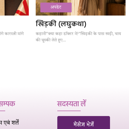
अपडेट
खिड़की (लघुकथा)
गे कारस्त्री मांगे
कहानी"क्या कहा डॉक्टर ने?"खिड़की के पास खड़ी, चाय
की चुस्की लेते हुए...
 सम्पक
सदस्यता लें
एवं शर्तें
मेसेज भेजें