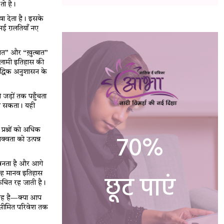
 तो है।
वा देता है। इसके
 नई ग़लतियाँ नए
ात” और “ख़ुत्बात”
इस्लामी इतिहास की
ौद्धिक अनुशासन के
 जड़ों तक पहुँचता
ुँच सकता। यही
्रश्नों को अधिक
70%
्वता को उत्पन्न
षी बनता है और आगे
छूट पाएं
वह मानव इतिहास
कुचित रह जाती है।
 यह है—क्या आप
ने सीमित परिवेश तक