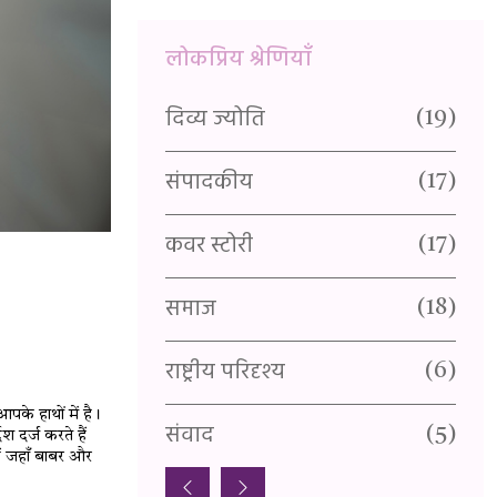
लोकप्रिय श्रेणियाँ
दिव्य ज्योति
यु
(1)
(19)
संपादकीय
र
(3)
(17)
कवर स्टोरी
वै
(1)
(17)
समाज
प
(1)
(18)
राष्ट्रीय परिदृश्य
स्
(1)
(6)
पके हाथों में है।
संवाद
सा
(5)
 दर्ज करते हैं
ैं जहाँ बाबर और