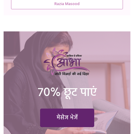
Razia Masood
70% छूट पाएं
मेसेज भेजें