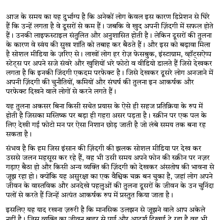
आज के समय का यह दुर्भाग्य है कि अनेकों लोग केवल इस कारण डिप्रेशन से घिरे 
हैं कि उन्हें लगता है वे दूसरों से कम हैं। जबकि वे खुद अपनी ज़िंदगी में सफल होते 
हैं। उनकी लाइफस्टाइल संतुलित और अनुशासित होती है। लेकिन दूसरों की तुलना 
के कारण वे स्वंय की सुख शांति को तबाह कर बैठते हैं। और इस को बढ़ावा मिला 
है सोशल मीडिया के ज़रिए से। लाखों लोग हर रोज़ फेसबुक, इंस्टाग्राम, व्हॉट्सऐप्प 
स्टेट्स पर अपने सजे संवरे और खुशियों भरे फोटो व वीडियो डालते हैं जिसे देखकर 
लगता है कि इनकी जिंदगी एकदम परफेक्ट है। जिसे देखकर दूसरे लोग अनजाने में 
अपनी ज़िंदगी की चुनौतियों, कमियों और संघर्ष की तुलना इन आकर्षक और 
परफेक्ट दिखने वाले लोगों से करने लगते हैं। 
यह तुलना अकसर बिना किसी सचेत प्रयास के ऐसे ही सहज प्रतिक्रिया के रुप में 
होती है जिसका मस्तिष्क पर बड़ा ही गहरा असर पड़ता है। स्क्रीन पर एक पल के 
लिए देखी गई फोटो मन पर ऐसा निशान छोड़ जाती है जो लंबे समय तक बना रह 
सकता है। 
संभव है कि हम जिस इंसान की ज़िंदगी की झलक सोशल मीडिया पर देख कर 
उससे जलन महसूस कर रहे हैं, वह भी उसी समय अपने फोन की स्क्रीन पर नज़र 
गड़ाए बैठा हो और किसी अन्य व्यक्ति की ज़िंदगी को देखकर अंसतोष की भावना से 
जूझ रहा हो। क्योंकि यह असुरक्षा का एक वैश्विक चक्र बन चुका है, जहां लोग अपने 
जीवन के वास्तविक और अनदेखे पहलुओं की तुलना दूसरों के जीवन के उन चुनिंदा 
पलों से करते हैं जिन्हें अत्यंत आकर्षक रुप में प्रस्तुत किया जाता है।
इसलिए यह याद रखना ज़रुरी है कि मानसिक उलझन से जूझने वाले आप अकेले 
नहीं है। जिस व्यक्ति का जीवन बाहर से पूर्ण और आदर्श दिखाई दे रहा है वह भी 