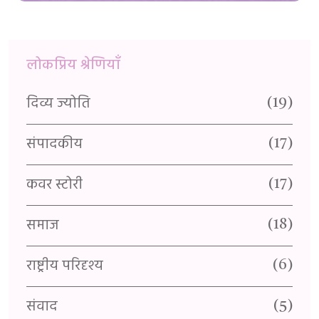
लोकप्रिय श्रेणियाँ
दिव्य ज्योति
यु
(1)
(19)
संपादकीय
र
3)
(17)
कवर स्टोरी
वै
(1)
(17)
समाज
प
(1)
(18)
राष्ट्रीय परिदृश्य
स्
(1)
(6)
संवाद
सा
(5)